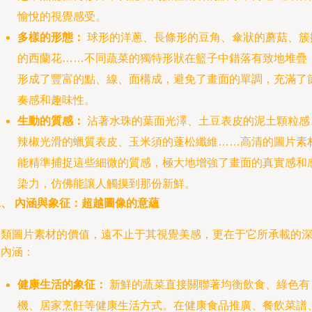
愉悅的視覺感受。
多樣的形態：
球形的洋蔥、長條形的豆角、傘狀的蘑菇、簇
的西蘭花……不同蔬菜的獨特形狀在籃子中錯落有致地堆疊
形成了豐富的點、線、面構成，避免了畫面的單調，充滿了
奏感和趣味性。
生動的質感：
沾著水珠的葉面光澤、土豆表皮的泥土顆粒感
辣椒光滑的蠟質表皮、玉米須的蓬松纖維……高清的圖片素
能精準捕捉這些細微的質感，極大地增強了畫面的真實感和
染力，仿佛能讓人觸摸到那份新鮮。
二、 內涵與象征：超越圖像的意蘊
這類圖片素材的價值，遠不止于其視覺美感，更在于它所承載的
厚內涵：
健康生活的象征：
新鮮的蔬菜直接關聯著均衡飲食、綠色有
機、居家烹飪等健康生活方式。在健康食品推廣、餐飲菜譜