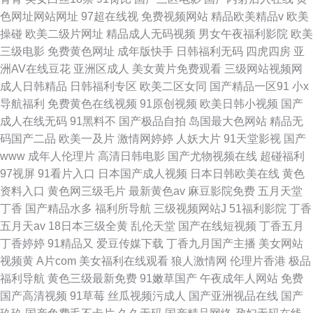
色网址网站网址
97超在线视
免费视频网站
精品欧美精品v
欧美
操碰
欧美二级片网址
精品成人无码视频
男女午夜福利影院
欧美
三级电影
免费黄色网址
成年版快手
日韩福利无码
四虎四房
亚
洲AV在线豆花
亚洲区成人
美女黄片免费观看
三级网站视频网
成人日韩精品
日韩福利专区
欧美二区女同
国产精品一区91
小x
导航福利
免费黄色在线视频
91原创视频
欧美日韩小视频
国产
成人在线无码
91黑料不
国产极品自拍
岛国最大色网站
精品无
码国产二品
欧美一及片
激情网婷婷
人妖大片
91天堂影视
国产
www
成年人伦理片
高清日韩电影
国产尤物视频在线
超碰福利
97视屏
91看片入口
日本国产成人视频
日本日韩欧美在线
黄色
资料入口
黄色网三级毛片
最新黄色av
麻豆影院免费
五月天堂
丁香
国产精品水多
福利所导航
三级视频网站J
51福利影院
丁香
五月天av
18日本三级全黄
乱伦天堂
国产在线短视频
丁香五月
丁香婷婷
91精品又
爱豆传媒下载
丁香九月国产主播
美女网站
视频黄
A片com
美女福利在线观看
狼人激情网
伦理片香港
极品
福利导航
黄色三级最新免费
91嫩草国产
午夜成年人网站
免费
国产高清视频
91草莓
丝瓜视频污成人
国产亚洲视品在线
国产