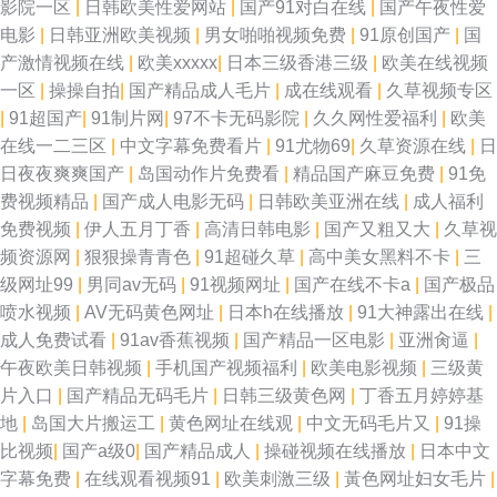
影院一区
|
日韩欧美性爱网站
|
国产91对白在线
|
国产午夜性爱
电影
|
日韩亚洲欧美视频
|
男女啪啪视频免费
|
91原创国产
|
国
产激情视频在线
|
欧美xxxxx
|
日本三级香港三级
|
欧美在线视频
一区
|
操操自拍
|
国产精品成人毛片
|
成在线观看
|
久草视频专区
|
91超国产
|
91制片网
|
97不卡无码影院
|
久久网性爱福利
|
欧美
在线一二三区
|
中文字幕免费看片
|
91尤物69
|
久草资源在线
|
日
日夜夜爽爽国产
|
岛国动作片免费看
|
精品国产麻豆免费
|
91免
费视频精品
|
国产成人电影无码
|
日韩欧美亚洲在线
|
成人福利
免费视频
|
伊人五月丁香
|
高清日韩电影
|
国产又粗又大
|
久草视
频资源网
|
狠狠操青青色
|
91超碰久草
|
高中美女黑料不卡
|
三
级网址99
|
男同av无码
|
91视频网址
|
国产在线不卡a
|
国产极品
喷水视频
|
AV无码黄色网址
|
日本h在线播放
|
91大神露出在线
|
成人免费试看
|
91av香蕉视频
|
国产精品一区电影
|
亚洲肏逼
|
午夜欧美日韩视频
|
手机国产视频福利
|
欧美电影视频
|
三级黄
片入口
|
国产精品无码毛片
|
日韩三级黄色网
|
丁香五月婷婷基
地
|
岛国大片搬运工
|
黄色网址在线观
|
中文无码毛片又
|
91操
比视频
|
国产a级0
|
国产精品成人
|
操碰视频在线播放
|
日本中文
字幕免费
|
在线观看视频91
|
欧美刺激三级
|
黃色网址妇女毛片
|