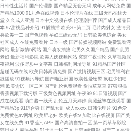
日韩性生活片
国产伦理剧
国产精品无套无码
成年人网站免费
国
产精品1000
91九色在线视频
日本伦理片在线
三级无码在线天
堂
久久成人亚洲
日本中文视频在线
伦理剧推荐
国产成人精品日
本
97甜桃品种介绍
91插插插
欧美SE第二页
毛片内射女
激情另
类欧美一二
国产色视频
孕妇三级av无码
日韩欧美色综合
美女
社区成人
在线免费看片
日本一级
国产传媒视频网站
免费观看污
网站
最新激情h网站
国产喷浆抽搐
宅男久久国产精品
国产乱肥
老妇
最新福利影院
欧美人妖视频网站
窝窝午夜理论
久草视频深
夜福利
波多野步中文字幕
日韩福利网址导航
91精品国产社区
超碰无码在线
欧美日韩高清免费
国产激情视频三区
宅男福利在
线播放
91视频污导航
国产啪亚洲国
欧美性爱密臀
疯狂少妇喷
潮
欧美肏屄一区二区
国产乱伦免费观看
偷拍草草草
97狠狠插
香蕉视频下载污版
三级黄色视频网址
午夜99
91日逼视频
国产
成在线观看
萌白酱一线天
乱伦五月天婷婷
美腿丝袜在线观看
国
产精品3p
91综合碰
国产乱女乱
成人xxxxx
日韩伦理片
91色爱
免费黄色av网址
欧美肥老妇
欧美在线tv
加勒比在线视屏
国产美
女在线免费
91香蕉污APP
国产高清自拍一区
第一页草草影院
韩日成人
精品福利
91天堂一区二区
日韩a级电影
国产二区高清