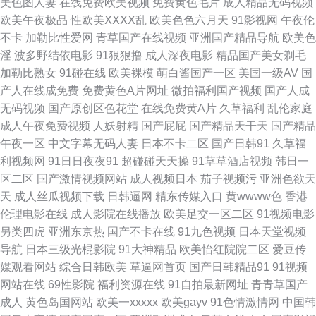
美色图人妻
在线免费欧美视频
免费黄色毛片
成人精品无码视频
欧美午夜极品
性欧美ⅩⅩⅩⅩ乱
欧美色色六月天
91影视网
午夜伦
四虎视频麻豆 91基地伊人婷婷 性爱网六月 色欲久久99精品久久 欧美亚洲成
不卡
加勒比性爱网
青草国产在线视频
亚洲国产精品导航
欧美色
淫
波多野结依电影
91狠狠撸
成人深夜电影
精品国产美女剃毛
人网站在线 玖玖av 三级黄色高清在线 日韩A片Av 九九精品一级片 欧美三区
加勒比熟女
91碰在线
欧美裸模
萌白酱国产一区
美国一级AV
国
产人在线成免费
免费黄色A片网址
微拍福利国产视频
国产人成
视频 91尤物 91茄子网站 91传媒视频在线看 先锋资源aaaaaa 熟女一区二区
无码视频
国产原创区色花堂
在线免费黄A片
久草福利
乱伦家庭
成人午夜免费视频
人妖射精
国产屁屁
国产精品天干天
国产精品
三区久久 欧美性爱A区 久久韩国精品 久久超伊人超 欧美性爱99 亚洲Av无吗
午夜一区
中文字幕无码人妻
日本不卡二区
国产日韩91
久草福
利视频网
91日日夜夜91
超碰碰天天操
91草草酒店视频
韩日一
观看 人妻精品久久 91熟女91 91处蜜 亚洲伊人大香蕉 日韩人妻精品 久久乐
区二区
国产激情视频网站
成人视频日本
茄子视频污
亚洲色欲天
天
成人丝瓜视频下载
日韩逼网
精东传媒入口
黄wwww色
香港
精品国产 久操视频在线免费观看 福利导航青娱乐 东方avsss 超碰在线国产日
伦理电影在线
成人影院在线播放
欧美足交一区二区
91视频电影
另类四虎
亚洲东京热
国产不卡在线
91九色视频
日本天堂视频
韩 变态国产香蕉伊人网 92伪娘黑料网 91国视频在线蜜桃 91福利姬免费 国
导航
日本三级光棍影院
91大神精品
欧美怡红院院二区
爱豆传
媒观看网站
综合日韩欧美
草逼网首页
国产日韩精品91
91视频
产91AV在线 福利成人午夜精品 97在线久久 91精品福利在线 97影院亚洲 91
网站在线
69性影院
福利资源在线
91自拍最新网址
青青草国产
成人
黄色岛国网站
欧美一xxxxx
欧美gayv
91色情激情网
中国韩
色城 91双飞在线 91国产精品夫妻视频 91黑丝足 伊人99福利在线 亚洲日韩