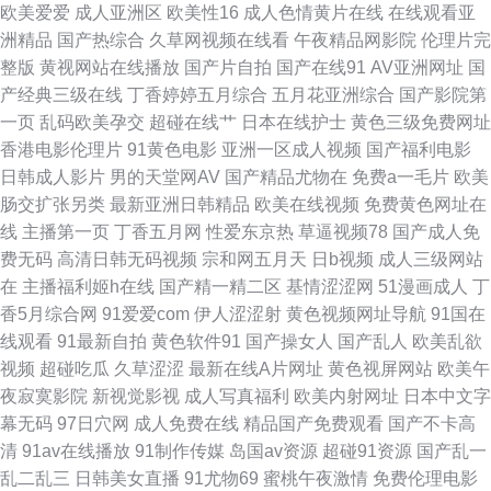
欧美爱爱
成人亚洲区
欧美性16
成人色情黄片在线
在线观看亚
洲精品
国产热综合
久草网视频在线看
午夜精品网影院
伦理片完
伊 东方av一直在线 午夜精品久久麻豆 福利导航国产91 伊人久久成人网
整版
黄视网站在线播放
国产片自拍
国产在线91
AV亚洲网址
国
产经典三级在线
丁香婷婷五月综合
五月花亚洲综合
国产影院第
WWW一区女人 日本国产欧美亚洲 91黄站 国产永久线路 91韩国黄色网页 黑
一页
乱码欧美孕交
超碰在线艹
日本在线护士
黄色三级免费网址
香港电影伦理片
91黄色电影
亚洲一区成人视频
国产福利电影
丝在线 91官方视频在线看网页 欧美不卡成人在线 91福利网站在线 精品福利
日韩成人影片
男的天堂网AV
国产精品尤物在
免费a一毛片
欧美
肠交扩张另类
最新亚洲日韩精品
欧美在线视频
免费黄色网址在
探花 亚洲色天堂在线播放 丰满少妇一区二区 91vv视频福利社 精品国产18久
线
主播第一页
丁香五月网
性爱东京热
草逼视频78
国产成人免
费无码
高清日韩无码视频
宗和网五月天
日b视频
成人三级网站
久 91ncom男C女 东京热av女优天堂 色优优国产精品 99re网 www久久播 日
在
主播福利姬h在线
国产精一精二区
基情涩涩网
51漫画成人
丁
香5月综合网
91爱爱com
伊人涩涩射
黄色视频网址导航
91国在
韩欧美爱爱 91视频观看 色男人天堂aaa 大香蕉肏屄丁香 伊人大香蕉影片 超
线观看
91最新自拍
黄色软件91
国产操女人
国产乱人
欧美乱欲
视频
超碰吃瓜
久草涩涩
最新在线A片网址
黄色视屏网站
欧美午
碰人人爱人人爽 日韩精品午夜福利 91在线大香脚 免费A片精品网 91刺激小
夜寂寞影院
新视觉影视
成人写真福利
欧美内射网址
日本中文字
幕无码
97日穴网
成人免费在线
精品国产免费观看
国产不卡高
视频 伦理鲁丝影院 91视频中文字幕 人妻无码久久中文字幕 欧美综合在线
清
91av在线播放
91制作传媒
岛国av资源
超碰91资源
国产乱一
乱二乱三
日韩美女直播
91尤物69
蜜桃午夜激情
免费伦理电影
123 久久精品人妻 91创美 国产精品香蕉国产 伊人大香蕉婷婷 91人妻超碰