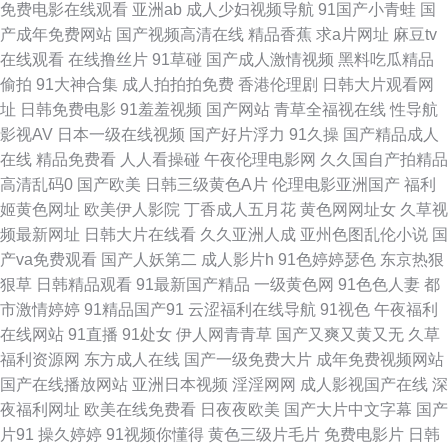
免费电影在线观看
亚洲ab
成人少妇视频导航
91国产小青蛙
国
产成年免费网站
国产视频高清在线
精品香蕉
求a片网址
麻豆tv
狼视频全集 91传媒色情片 国产精品综合网 欧美丝袜熟女一区 丰满人妻一区
在线观看
在线撸丝片
91草碰
国产成人激情视频
黑料吃瓜精品
偷拍
91大神合集
成人拍拍拍免费
香港伦理剧
日韩大片观看网
二区三区 久草成人 亚洲先锋资源网 91综合苹果视频 久草福利视频免费 东京
址
日韩免费电影
91羞羞视频
国产网站
青草全福视在线
性导航
影视AV
日本一级在线视频
国产好片浮力
91久操
国产精品成人
热麻豆探花 丝袜老师oj后入 99福利在线视频 欧美日韩网站 91v91cn 国产精
在线
精品免费看
人人看操碰
午夜伦理电影网
久久国自产拍精品
高清乱码0
国产欧美
日韩三级黄色A片
伦理电影亚洲国产
福利
品欧美亚洲国产 色中色国产AV 91社区免费入口 亚洲中文字幕b网 豆花精品
姬黄色网址
欧美伊人影院
丁香成人五月花
黄色网网址女
久草视
频最新网址
日韩大片在线看
久久亚洲人成
亚州色图乱伦小说
国
视频 日韩欧美国产八点影院 91看黄 国产精品成人久久 91午夜影院 91日本
产va免费观看
国产人妖第二
成人影片h
91色婷婷瑟色
东京热狠
狠草
日韩精品观看
91最新国产精品
一级黄色网
91色色人妻
都
丝袜 www91福利视频 国产avv福利播放 91视频国产91视频直播 久久婷婷久
市激情婷婷
91精品国产91
云涩福利在线导航
91视色
午夜福利
在线网站
91直播
91处女
伊人网青青草
国产又爽又黄又无
久草
久网站 国产精品久久一区 影音先锋av无码一区 成人午夜无码免费福利 日韩
福利资源网
东方成人在线
国产一级免费大片
成年免费视频网站
国产在线播放网站
亚洲日本视频
淫淫网网
成人影视国产在线
深
第9页 91看恋足 日韩大片伦理 91香蕉电影院 久草中文在线 91饭店丝袜足交
夜福利网址
欧美在线免费看
日夜夜欧美
国产大片中文字幕
国产
片91
操久婷婷
91视频你懂得
黄色三级片毛片
免费电影片
日韩
福利彩票 国产91绿帽老婆合集 五月亭亭A 91在线视频观看高清网站 香蕉网