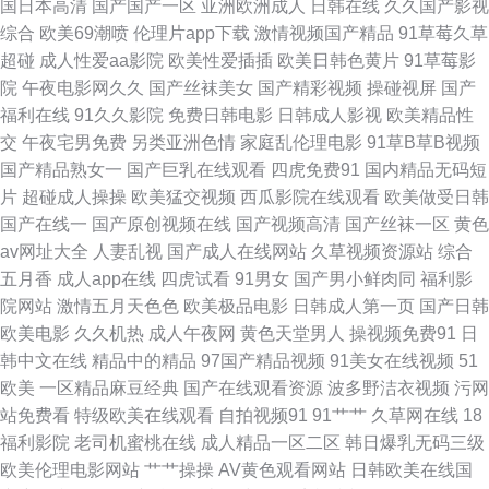
国日本高清
国产国产一区
亚洲欧洲成人
日韩在线
久久国产影视
综合
欧美69潮喷
伦理片app下载
激情视频国产精品
91草莓久草
一二区 淫网导航 亚洲乱国产乱精品精 91导航在线观看网站入口 91香蕉国产
超碰
成人性爱aa影院
欧美性爱插插
欧美日韩色黄片
91草莓影
院
午夜电影网久久
国产丝袜美女
国产精彩视频
操碰视屏
国产
线看 大香蕉伊人啪啪啪 精品国产偷自产在线 国产精品久久亚 大香蕉导 豆花
福利在线
91久久影院
免费日韩电影
日韩成人影视
欧美精品性
交
午夜宅男免费
另类亚洲色情
家庭乱伦理电影
91草B草B视频
官网进入免费吃瓜 户外日韩久 国产在啪在线观看 91中文视频导航 欧美不卡
国产精品熟女一
国产巨乳在线观看
四虎免费91
国内精品无码短
片
超碰成人操操
欧美猛交视频
西瓜影院在线观看
欧美做受日韩
一区二区 91日韩电影强奸 91丝袜主播 91黄色片网站 91AV免费在线视频 91
国产在线一
国产原创视频在线
国产视频高清
国产丝袜一区
黄色
av网址大全
人妻乱视
国产成人在线网站
久草视频资源站
综合
大神五区 伊人9草在线 91欧美a 91蜜臀网 91艹艹 欧美亚无码一区 亚洲天堂
五月香
成人app在线
四虎试看
91男女
国产男小鲜肉同
福利影
院网站
激情五月天色色
欧美极品电影
日韩成人第一页
国产日韩
三级片 午夜福利视频91 欧美区一区二A片视频 日韩成人网 91亚洲做爱视频
欧美电影
久久机热
成人午夜网
黄色天堂男人
操视频免费91
日
韩中文在线
精品中的精品
97国产精品视频
91美女在线视频
51
肏屄视频一区 肏屄影院 91入口17 久久精品国产婷婷久久 91草免费在线看
欧美
一区精品麻豆经典
国产在线观看资源
波多野洁衣视频
污网
站免费看
特级欧美在线观看
自拍视频91
91艹艹
久草网在线
18
超碰69 欧美人妖撸管 影音先锋手机AV无码 国产精品自拍第一区页 五月婷婷
福利影院
老司机蜜桃在线
成人精品一区二区
韩日爆乳无码三级
欧美伦理电影网站
艹艹操操
AV黄色观看网站
日韩欧美在线国
基地 91社区在线 九九国产精品 91n网站免费观看 成人国产五区 日本H祝频