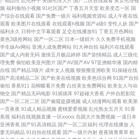
产精品性
乱伦种子
美国伦理大片
国产二区在线观看
美女伦理视
频
福利偷拍小视频
91社区国产
丁香五月天堂
欧美变态一区
国
国产有码 91爱爱在线影院 香焦理伦影院 91偷拍福利 91探花国 91黄色网入
产综合在线观看
国产免费一级片
福利视频资源站
成人午夜在线
观看
欧美图片在线观看
在线观看h视频
国产a级0
变性人妖
国产
口 国产专区 黑丝av中出在线播放 91萝莉伦理免费影院 国产黑丝自慰免费观
福利永久
日韩中文字幕观看
足交在线播放91
丁香五月色网站
黄色3级抢网站
国产一区二区
日本一级婬片
久久免费手机视频
看 九一次元网站 色五月精品在线导航 欧美福利A√福利 国产香蕉97 91资源
学生妹Av网站
亚洲人成免费网站
91大神自拍
福利片在线观看
国产成人内射无码
激情五月极品婷婷
国产剧情精品
成人三级伦
网在线播放 91伊人叉 不卡中文一二一三 91中文资源在线 91免费版视频在线
理免费
偷怕欧美亚州图片
国产AV国产AV
97亚洲精华液
国内精
自线
国产精品3级片
成年女人视频
狠狠撸亚洲欧美
91操碰在线
观看 91吴梦梦台湾无码 91小视频在线 91香蕉久久 影音先锋资av 在线中文
国产高清精品二区
国产欧美在线视频
欧美色综合网
91国产自拍
偷拍
香蕉911
花蝴蝶看片免费
白丝美女免费网站
欧美女人与动
字幕网站日韩 91n免费看导航 91网站在线免费看 人人摸人人色 欧精产品6区
物交
国产精品无码电影
91插插库
97超碰大香蕉
户外自慰影院
国产一区二区二区
国产偷窥盗摄视频
成人动漫网站观看
欧美第
海角九色极品反差 国产69AV视频 91网站永久免费看 国产色99热 福利网址
一页夜夜
91成人精品视频
蜜桃爱爱视频
乱伦熟女五月天
91香
蕉视
福利在线视频直播
一区xxxxx
岛国大片免费视频
一道日本
成人亚洲国产欧美 免费网站久永性爱 日韩欧美Aⅴ综合网 欧美日韩精品内射
亚洲香蕉
国产91高清精品
国产一区二区福利
伦理在线播放
人
妻无码精品
91自拍在线观看
国产一级片内射
夜夜骑青青草
欧
经典 91视社 欧美不卡123 亚洲w欧美ssss 91免费视屏大全 91福利国产视频