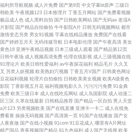
福利所导航视频
成人片免费
国产第9页
中文字幕bt原声
三级日
韩欧美
午夜视频123
日本推理片
丁香五月网站
国产免费看视频
极品成人色
成人黑料自拍
国产日韩欧美网站
国产无码av
老湿A
片影院
国产精品自拍偷拍
牛牛影院A片
日韩无码视频网站
都市
激情变态另类
男女91视频
字幕在线精品播放
免费国产在线看
国产婷婷五月天
无码传媒导航
日本电影伦理
国产午夜高清
美女
黄色18
亚洲午夜精品视频
日本三级成人观看
国产精品第12页
日韩午夜场
成人视频高清免费
伦理在线影视
成人三级视频在线
91理论片
欧美日韩性爱福利
av午夜探花福利
精品毛片
久久叉
叉
另类人妖视频
欧美熟妇穴视频
丁香五月V国产
日韩黄色网址
豆花福利视频
轮理片自拍偷拍
日韩欧美美女视频
欧美A级黄色
影院
丁香影视五月花
福利视频电影久久
污污污污免费
91金典
免费
欧美三级日本
成人在线吃瓜网站
成人岛国影院
成人动漫二
区三区
久草在线最新
日韩精品推荐
国产精品一区自拍
男人天堂
a片123
另类视频欧美
国产在线直播
亚洲卡一卡二
成人在线免
费看黄
操操无码视频
国产高清第一页
91国产在线播放
国产女
人夜夜做
国产在线小视频
91com
91豆花成人
哪里有A片网址
精产国品
香蕉视频国产精品
91九色福利
成人国产无线视
欧美