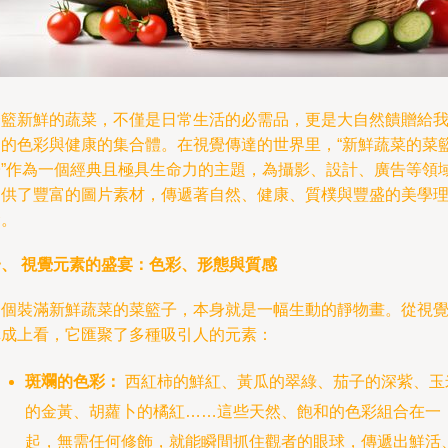
一籃新鮮的蔬菜，不僅是日常生活的必需品，更是大自然饋贈給
們的色彩與健康的集合體。在視覺傳達的世界里，“新鮮蔬菜的菜
子”作為一個經典且極具生命力的主題，為攝影、設計、廣告等領
提供了豐富的圖片素材，傳遞著自然、健康、質樸與豐盛的美學
念。
一、 視覺元素的盛宴：色彩、形態與質感
一個裝滿新鮮蔬菜的菜籃子，本身就是一幅生動的靜物畫。從視
構成上看，它匯聚了多種吸引人的元素：
斑斕的色彩：
西紅柿的鮮紅、黃瓜的翠綠、茄子的深紫、玉
的金黃、胡蘿卜的橘紅……這些天然、飽和的色彩組合在一
起，無需任何修飾，就能瞬間抓住觀者的眼球，傳遞出鮮活