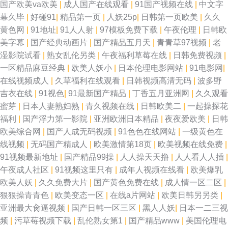
国产欧美va欧美
|
成人国产在线观看
|
91国产视频在线
|
中文字
幕久毕
|
好碰91
|
精品第一页
|
人妖25p
|
日韩第一页欧美
|
久久
黄色网
|
91地址
|
91人人射
|
97模板免费下载
|
午夜伦理
|
日韩欧
美字幕
|
国产经典动画片
|
国产精品五月天
|
青青草97视频
|
老
湿影院试看
|
熟女乱伦另类
|
午夜福利草莓在线
|
日韩免费视频
|
一区精品麻豆经典
|
欧美人妖小
|
日本伦理电影网站
|
91电影网
|
在线视频成人
|
久草福利在线观看
|
日韩视频高清无码
|
波多野
吉衣在线
|
91视色
|
91最新国产精品
|
丁香五月亚洲网
|
久久观看
蜜芽
|
日本人妻熟妇熟
|
青久视频在线
|
日韩欧美二
|
一起操探花
福利
|
国产浮力第一影院
|
亚洲欧洲日本精品
|
夜夜爱欧美
|
日韩
欧美综合网
|
国产人成无码视频
|
91色色在线网站
|
一级黄色在
线视频
|
无码国产精成人
|
欧美激情第18页
|
欧美视频在线免费
|
91视频最新地址
|
国产精品99操
|
人人操天天撸
|
人人看人人插
|
午夜成人社区
|
91视频这里只有
|
成年人视频在线看
|
欧美爆乳
欧美人妖
|
久久免费大片
|
国产黄色免费在线
|
成人情一区二区
|
狠狠操青青色
|
欧美变态一区
|
在线a片网站
|
欧美日韩另另类
|
亚洲最大肏逼视频
|
国产日韩一区三区
|
黑人人妖
|
日本一二三视
频
|
污草莓视频下载
|
乱伦熟女第1
|
国产精品www
|
美国伦理电