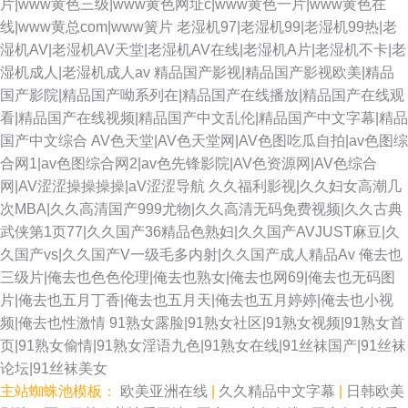
片|www黄色三级|www黄色网址c|www黄色一片|www黄色在
线|www黄总com|www簧片
老湿机97|老湿机99|老湿机99热|老
湿机AV|老湿机AV天堂|老湿机AV在线|老湿机A片|老湿机不卡|老
湿机成人|老湿机成人av
精品国产影视|精品国产影视欧美|精品
国产影院|精品国产呦系列在|精品国产在线播放|精品国产在线观
看|精品国产在线视频|精品国产中文乱伦|精品国产中文字幕|精品
国产中文综合
AV色天堂|AV色天堂网|AV色图吃瓜自拍|av色图综
合网1|av色图综合网2|av色先锋影院|AV色资源网|AV色综合
网|AV涩涩操操操操|aV涩涩导航
久久福利影视|久久妇女高潮几
次MBA|久久高清国产999尤物|久久高清无码免费视频|久久古典
武侠第1页77|久久国产36精品色熟妇|久久国产AVJUST麻豆|久
久国产vs|久久国产V一级毛多内射|久久国产成人精品Av
俺去也
三级片|俺去也色色伦理|俺去也熟女|俺去也网69|俺去也无码图
片|俺去也五月丁香|俺去也五月天|俺去也五月婷婷|俺去也小视
频|俺去也性激情
91熟女露脸|91熟女社区|91熟女视频|91熟女首
页|91熟女偷情|91熟女淫语九色|91熟女在线|91丝袜国产|91丝袜
论坛|91丝袜美女
主站蜘蛛池模板：
欧美亚洲在线
|
久久精品中文字幕
|
日韩欧美