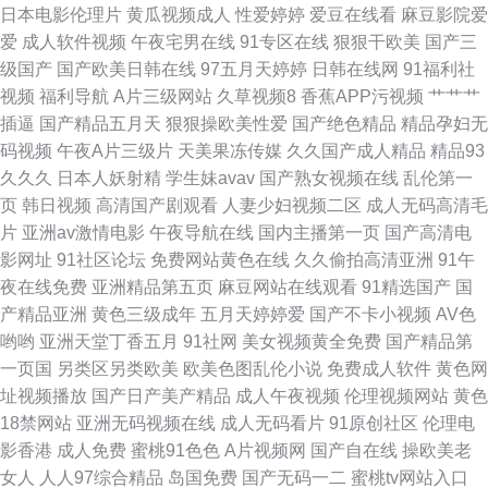
日本电影伦理片
黄瓜视频成人
性爱婷婷
爱豆在线看
麻豆影院爱
爱
成人软件视频
午夜宅男在线
91专区在线
狠狠干欧美
国产三
av久久草青青草原 91不用下载 国产永久91福利 91吃瓜熟女 黄色Jm网站 国
级国产
国产欧美日韩在线
97五月天婷婷
日韩在线网
91福利社
视频
福利导航
A片三级网站
久草视频8
香蕉APP污视频
艹艹艹
产精品久久超碰 性爱91 91中文视频 天堂在线观看视频8 肏屄福利 日美女bb
插逼
国产精品五月天
狠狠操欧美性爱
国产绝色精品
精品孕妇无
码视频
午夜A片三级片
天美果冻传媒
久久国产成人精品
精品93
自拍成人在线一区 91论坛国产在线视频 欧美日韩性爱一区 成人午夜无码 欧
久久久
日本人妖射精
学生妹avav
国产熟女视频在线
乱伦第一
页
韩日视频
高清国产剧观看
人妻少妇视频二区
成人无码高清毛
美日韩福利成人在线 自拍自慰视频 91专区在线观看 国内一久久 日本韩国久
片
亚洲av激情电影
午夜导航在线
国内主播第一页
国产高清电
影网址
91社区论坛
免费网站黄色在线
久久偷拍高清亚洲
91午
久 51导航在线观看视频 91N网站在线观 国产自产在线区 无码成人二区 九一
夜在线免费
亚洲精品第五页
麻豆网站在线观看
91精选国产
国
产精品亚洲
黄色三级成年
五月天婷婷爱
国产不卡小视频
AV色
视频在线视频 91麻豆精 午夜色网站 www四虎cn 四虎东方av 国产AV福利综
哟哟
亚洲天堂丁香五月
91社网
美女视频黄全免费
国产精品第
一页国
另类区另类欧美
欧美色图乱伦小说
免费成人软件
黄色网
合 91无码色图 女同15p 亚洲欧美日韩成人在线 天堂一级大片 国产36页 欧美
址视频播放
国产日产美产精品
成人午夜视频
伦理视频网站
黄色
18禁网站
亚洲无码视频在线
成人无码看片
91原创社区
伦理电
性爱页一区 九二午夜视频
影香港
成人免费
蜜桃91色色
A片视频网
国产自在线
操欧美老
女人
人人97综合精品
岛国免费
国产无码一二
蜜桃tv网站入口