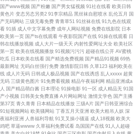
国产www视频
国产粉嫩
国产男女猛视频
91社在线看
欧美日韩
黄色片
变态另态另类2
91李宗精品
黑丝袜自慰喷水
乱伦五月
国
产无码网站
三级无毒免费
青青草51
91丝袜在线
91九色在线观
看
91插
成人中文字幕免费
成年人网站视频
免费在线影院
日本
欧美第一页
国产ts在线观看
午夜影院国产在线
91操在线观看
日
韩在线播放视频
成人大片一级天天
内射性爱网址大全
欧美社区
第一页
欧美在线视频播放
91视频污污污
超碰在线公开
AV蜜桃
吃瓜
日本欧美在线看
国产精选免费视频
国产精品91视频
69热
最新网址
无码白丝强行免费
激情影院日韩
久草123
福利欧美在
线
成人片无码
日韩成人极品视频
国产在线诱惑
乱人xxxxx
超黄
无码
三级黄色图片
91免费看视频
精品午夜福利网
精品亚洲成a
人
国产精品萌白酱
日本理论
91操电影
91一区
成人精品无
91国
产小视频
日韩美女免费直播
A片网站网址
激情文学色
国产主播
第37页
青久青青
日本精品在线播放
三级A片
国产日韩亚洲综合
91短视频网站
欧美骚网站
丁香五月天亚洲
欧美大粗吊人妖
深
夜福利亚洲
人兽福利导航
91叉叉操小骚逼
成人18视频
欧美大
鸡吧
草逼wwww
久草福利免费试看
岛国国产在线
91人人超碰
青青
美女白丝18禁
91肏比
国产三区电影
国产内射后入在线
黄