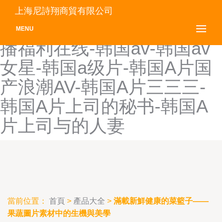
含羞草资源成人影院-韩国18
上海尼詩翔商貿有限公司
禁电影风暴尺度大-韩国18主
MENU
播福利在线-韩国av-韩国av
女星-韩国a级片-韩国A片国
产浪潮AV-韩国A片三三三-
韩国A片上司的秘书-韩国A
片上司与的人妻
當前位置：
首頁
>
產品大全
>
滿載新鮮健康的菜籃子——
果蔬圖片素材中的生機與美學