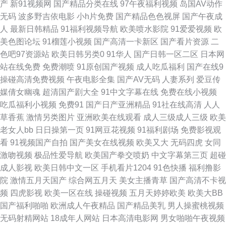
产
新91视频网
国产精品分类在线
97午夜福利视频
岛国AV动作
无码
波多野吉依电影
小h片免费
国产精品色色视屏
国产午夜成
91爱爱爱 99热色色 先锋资源aaaaaa 91孕妇直射 蜜臀久久99精品久久 91N
人
最新日韩精品
91福利视频导航
欧美喷水影院
91爱爱视频
欧
美色图论坛
91榴莲小视频
国产高清一卡新区
国产看片资源
二
视频免费看 超碰91在线人人干 老司机精品福利院 91蜜臀人妻中文 久久麻豆
色吧97资源站
欧美日韩另类0
91华人
国产日韩一区二区
日本网
站在线免费
免费潮喷
91原创国产视频
成人吃瓜福利
国产在线9
福利线上 91香蕉水蜜桃叉叉 欧美精品久久www 91黄日 大香蕉东京热一本道
操碰高清免费视频
午夜电影全集
国产AV无码
人妻系列
爱豆传
媒倩女幽魂
超清国产剧大全
91中文字幕在线
免费在线小视频
日韩鲁丝无码 91传媒在线看 www狠狠草 玖玖一剧情 伊人97 福利姬网站AV
吃瓜福利小视频
免费91
国产日产亚洲精品
91社在线高清
人人
草香蕉
激情另类图片
亚洲欧美在线观看
成人三级成人三级
欧美
探花对白 91在线老司机 91小视频试看网站 狼人人av在线 九二午夜影院 久
老女人bb
日日操第一页
91网豆花视频
91福利剧场
免费影视观
看
91视频国产自拍
国产美女在线视频
欧美又大
无码四虎
女同
草亚洲网址 91黄色传媒视频 福利片91 自拍视频久 久草精品成人视频 东方
激吻视频
极品性爱导航
欧美国产拳交喷奶
中文字幕第三页
超碰
成人影视
欧美日韩中文一区
手机看片1204
91色快播
福利撸影
AV免费看 欧美综合在线123 成人福利导航欧美日韩 日韩无码成人网址 色五
院
激情五月天国产
综合网五月天
美女主播青草
国产高清不卡视
频
四虎影视
欧美一区在线
操碰视频
五月天婷婷欧美
欧美大BB
月成人导航 91九色国产熟女 91网站黑丝 国产福利二区高速不卡 欧洲一级片
国产福利啪啪
欧洲成人午夜精品
国产精品美乳
男人操蜜桃视频
无码射精网站
18成年人网站
日本高清电影网
男女啪啪午夜视频
91乱子伦 精品国产毛片 九色国产夫妻九色 91产精品 91福利精品人妻 91色