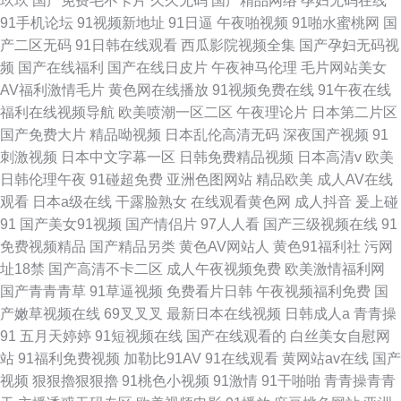
玖玖
国产免费毛不卡片
久久无码
国产精品网络
孕妇无码在线
91手机论坛
91视频新地址
91日逼
午夜啪视频
91啪水蜜桃网
国
产二区无码
91日韩在线观看
西瓜影院视频全集
国产孕妇无码视
频
国产在线福利
国产在线日皮片
午夜神马伦理
毛片网站美女
AV福利激情毛片
黄色网在线播放
91视频免费在线
91午夜在线
福利在线视频导航
欧美喷潮一区二区
午夜理论片
日本第二片区
国产免费大片
精品呦视频
日本乱伦高清无码
深夜国产视频
91
刺激视频
日本中文字幕一区
日韩免费精品视频
日本高清v
欧美
日韩伦理午夜
91碰超免费
亚洲色图网站
精品欧美
成人AV在线
观看
日本a级在线
干露脸熟女
在线观看黄色网
成人抖音
爰上碰
91
国产美女91视频
国产情侣片
97人人看
国产三级视频在线
91
免费视频精品
国产精品另类
黄色AV网站人
黄色91福利社
污网
址18禁
国产高清不卡二区
成人午夜视频免费
欧美激情福利网
国产青青青草
91草逼视频
免费看片日韩
午夜视频福利免费
国
产嫩草视频在线
69叉叉叉
最新日本在线视频
日韩成人a
青青操
91
五月天婷婷
91短视频在线
国产在线观看的
白丝美女自慰网
站
91福利免费视频
加勒比91AV
91在线观看
黄网站av在线
国产
视频
狠狠擼狠狠擼
91桃色小视频
91激情
91干啪啪
青青操青青