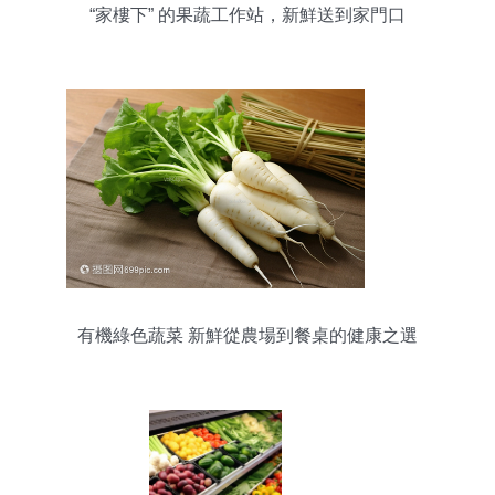
“家樓下” 的果蔬工作站，新鮮送到家門口
有機綠色蔬菜 新鮮從農場到餐桌的健康之選