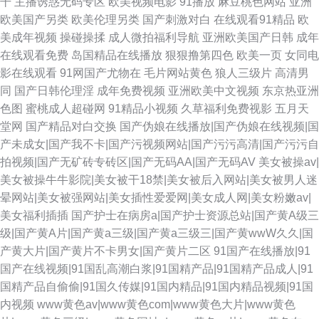
干
主播诱惑无码专区
欧美视频电影
91播放
麻豆桃色网站
亚洲
欧美国产另类
欧美伦理另类
国产刺激对白
在线观看91精品
欧
美成年视频
操碰操揉
成人微拍福利导航
亚洲欧美国产日韩
成年
在线观看免费
岛国精品在线播放
狠狠撸第四色
欧美一页
女同电
影在线观看
91网国产尤物在
毛片网站黄色
狼人三级片
高清男
同
国产日韩伦理淫
成年免费视频
亚洲欧美中文视频
东京热亚洲
色图
蜜桃成人超碰网
91精品小视频
久草福利免费视影
五月天
堂网
国产精品对白交换
国产伪娘在线播放|国产伪娘在线视频|国
产未成女|国产我不卡|国产污视频网站|国产污污高清|国产污污自
拍视频|国产无矿砖专砖区|国产无码AA|国产无码AV
美女被操av|
美女被操牛牛影院|美女被干18禁|美女被后入网站|美女被男人迷
晕网站|美女被强网站|美女插性爱爱网|美女成人网|美女粉嫩av|
美女福利插插
国产护士在病房a|国产护士资源总站|国产黄A级三
级|国产黄A片|国产黄a三级|国产黄a三级三|国产黄wwW久久|国
产黄大片|国产黄片不卡男女|国产黄片二区
91国产在线播放|91
国产在线视频|91国乱高潮白浆|91国精产品|91国精产品成人|91
国精产品自偷偷|91国久传媒|91国内精品|91国内精品视频|91国
内视频
www黄色av|www黄色com|www黄色大片|www黄色