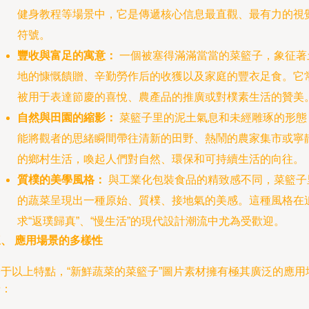
健身教程等場景中，它是傳遞核心信息最直觀、最有力的視
符號。
豐收與富足的寓意：
一個被塞得滿滿當當的菜籃子，象征著
地的慷慨饋贈、辛勤勞作后的收獲以及家庭的豐衣足食。它
被用于表達節慶的喜悅、農產品的推廣或對樸素生活的贊美
自然與田園的縮影：
菜籃子里的泥土氣息和未經雕琢的形態
能將觀者的思緒瞬間帶往清新的田野、熱鬧的農家集市或寧
的鄉村生活，喚起人們對自然、環保和可持續生活的向往。
質樸的美學風格：
與工業化包裝食品的精致感不同，菜籃子
的蔬菜呈現出一種原始、質樸、接地氣的美感。這種風格在
求“返璞歸真”、“慢生活”的現代設計潮流中尤為受歡迎。
、 應用場景的多樣性
基于以上特點，“新鮮蔬菜的菜籃子”圖片素材擁有極其廣泛的應用
景：