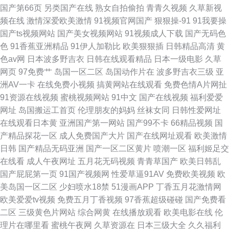
国产第66页
另类国产在线
熟女自拍偷拍
青青久视频
久草新视
频在线
激情深爱欧美激情
91视频官网国产
狠狠操-91
91我要操
国产ts视频网站
国产美女视频网站
91视频成人下载
国产无码色
色
91香蕉亚洲精品
91伊人加勒比
欧美狠狠插
日韩精品高清
黄
色av网
日本波多野吉衣
日韩在线观看精品
日本一级电影
久草
网页
97免费艹
岛国一区二区
岛国动作片在
波多野吉衣三级
亚
洲AV一卡
在线免费小视频
搞黄网站在线观看
免费色情A片网扯
91资源在线视频
蜜桃视频网站
91中文
国产在线视频
福利爱爱
网址
岛国搬运工首页
伦理朋友的妈妈
丝袜女同
日韩性爱网址
在线观看日本黄
亚洲国产第一网站
国产99不卡
66精品视频
国
产精品探花一区
成人免费国产大片
国产在线网址观看
欧美激情
日韩
国产精品无码亚洲
国产一区二区黄片
喷潮一区
福利姬足交
在线看
成人午夜网址
五月花无码视频
青青草国产
欧美日韩乱
国产屁屁第一页
91国产视频网
性爱草逼91AV
免费欧美视频
欧
美岛国一区二区
少妇喷水18禁
51漫画APP
丁香五月花激情网
欧美爱爱tv视频
免费五月丁香视频
97香蕉超级碰碰
国产免费看
二区
三级黄色片网站
综合网黄
在线播放观看
欧美电影在线
伦
理片在哪里看
蜜桃午夜网
久草资源在
日本三级大全
久久福利