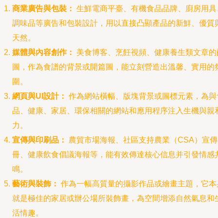
商業廣告與包裝：
生鮮電商平臺、有機食品品牌、廚房用具
調味品等廣告和包裝設計，用以直接凸顯產品的新鮮、優質
天然。
媒體與內容創作：
美食博客、烹飪視頻、健康養生類文章的
圖，作為食譜的背景或開篇圖，能立刻營造出溫馨、實用的
圍。
網頁與UI設計：
作為網站橫幅、版塊背景或圖標元素，為與
品、健康、家居、環保相關的網站和應用程序注入生機與親
力。
宣傳與印刷品：
農貿市場海報、社區支持農業（CSA）宣傳
冊、健康飲食倡議海報等，能有效傳達核心信息并引發情感
鳴。
藝術與裝飾：
作為一幅高質量的攝影作品或繪畫主題，它本
就是極佳的家居或辦公場所裝飾畫，為空間增添自然氣息和
活情趣。