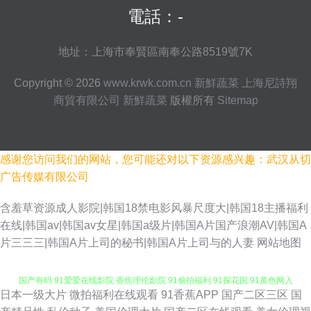
電話：-
地址：上海市奉賢區南奉公路8519號7K
Copyright © 2026
www.krwk.com.cn
新鮮蔬菜
上海尼詩翔
商貿有限公司
新鮮蔬菜
版權所有
Sitemap
感谢您访问我们的网站，您可能还对以下资源感兴趣：武汉从切
广告传媒有限公司
含羞草资源成人影院|韩国18禁电影风暴尺度大|韩国18主播福利
在线|韩国av|韩国av女星|韩国a级片|韩国A片国产浪潮AV|韩国A
片三三三|韩国A片上司的秘书|韩国A片上司与的人妻
网站地图
日本一级大片
微拍福利在线观看
91香蕉APP
国产二区三区
国
人人肏屄 日韩精品综合 免费视频久久就久久 91成长人版网 91豆花网页跳转